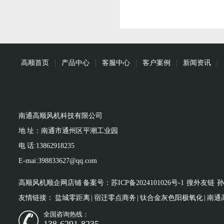
高顺首页
产品中心
客服中心
客户案例
新闻资讯
南通高顺风机科技有限公司
地 址：南通市通州区平潮工业园
电 话:13862918235
E-mai:398833627@qq.com
高顺风机顺企网店铺
备案号：
苏ICP备2024101026号-1
搜外友链
孙
友情链接：
盐城零距离
|
宿迁零点商务
|
钛合金灰色阳极氧化
|
南通
全国咨询热线：